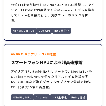
公式TFLiteが動作しないNonOSやRTOS環境に、アイ
リア TFLiteのC99実装でAIを組み込み。モデル変換な
しでtfliteを直接実行し、変換エラーのリスクを排
除。
NonOS / RTOS
C99 API
Int8量子化
ANDROIDアプリ · NPU推論
スマートフォンNPUによる超高速推論
アイリア TFLiteのNNAPIサポートで、MediaTekや
QualcommのNPUを使ったリアルタイム推論を実
現。YOLOXなど複雑グラフもサブグラフ分割で動作。
CPU比最大15倍の高速化。
NNAPI / NPU
Android
Int8量子化
Unity連携