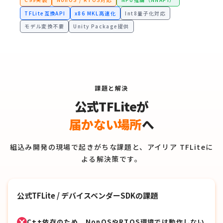
TFLite互換API
x86 MKL高速化
Int8量子化対応
モデル変換不要
Unity Package提供
課題と解決
公式TFLiteが
届かない場所
へ
組込み開発の現場で起きがちな課題と、アイリア TFLiteに
よる解決策です。
公式TFLite / デバイスベンダーSDKの課題
C++依存のため、NonOSやRTOS環境では動作しない