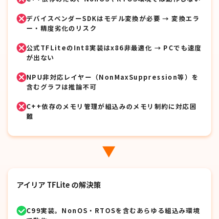
デバイスベンダーSDKはモデル変換が必要 → 変換エラ
ー・精度劣化のリスク
公式TFLiteのInt8実装はx86非最適化 → PCでも速度
が出ない
NPU非対応レイヤー（NonMaxSuppression等）を
含むグラフは推論不可
C++依存のメモリ管理が組込みのメモリ制約に対応困
難
▶
アイリア TFLite の解決策
C99実装。NonOS・RTOSを含むあらゆる組込み環境