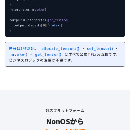
)

interpreter.
invoke
()

output = interpreter.
get_tensor
(

    output_details[
0
][
'index'
]

)
差分は1行だけ。
allocate_tensors()
・
set_tensor()
・
invoke()
・
get_tensor()
はすべて公式TFLite互換です。
ビジネスロジックの変更は不要です。
対応プラットフォーム
NonOSから