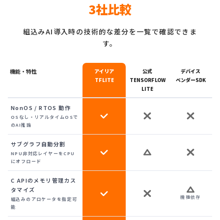
3社比較
組込みAI導入時の技術的な差分を一覧で確認できま
す。
機能・特性
アイリア
公式
デバイス
TFLITE
TENSORFLOW
ベンダーSDK
LITE
NonOS / RTOS 動作
OSなし・リアルタイムOSで
のAI推論
サブグラフ自動分割
NPU非対応レイヤーをCPU
にオフロード
C APIのメモリ管理カス
タマイズ
機種依存
組込みのアロケータを指定可
能