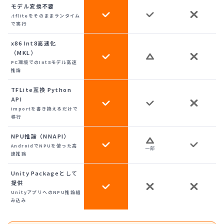
モデル変換不要
.tfliteをそのままランタイム
で実行
x86 Int8高速化
（MKL）
PC環境でのInt8モデル高速
推論
TFLite互換 Python
API
importを書き換えるだけで
移行
NPU推論（NNAPI）
AndroidでNPUを使った高
一部
速推論
Unity Packageとして
提供
UnityアプリへのNPU推論組
み込み