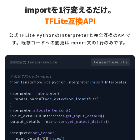
importを1行変えるだけ。
TFLite互換API
公式TFLite PythonのInterpreterと完全互換のAPIで
す。既存コードへの変更はimport文の1行のみです。
公式 TensorFlow Lite
tensorflow.lite
# 公式TFLiteのimport
from
 tensorflow.lite.python.interpreter 
import
 Interpreter

interpreter = 
Interpreter
(

    model_path=
"face_detection_front.tflite"
)

interpreter.
allocate_tensors
()

input_details  = interpreter.
get_input_details
()

output_details = interpreter.
get_output_details
()

interpreter.
set_tensor
(

    input_details[
0
][
'index'
],
