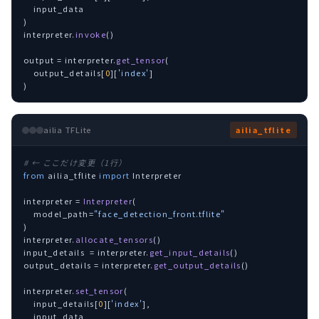
    input_data

)

interpreter.
invoke
()

output = interpreter.
get_tensor
(

    output_details[
0
][
'index'
]

)
ailia TFLite
ailia_tflite
# ← ここだけ変更（1行）
from
 ailia_tflite 
import
 Interpreter

interpreter = 
Interpreter
(

    model_path=
"face_detection_front.tflite"
)

interpreter.
allocate_tensors
()

input_details  = interpreter.
get_input_details
()

output_details = interpreter.
get_output_details
()

interpreter.
set_tensor
(

    input_details[
0
][
'index'
],

    input_data
