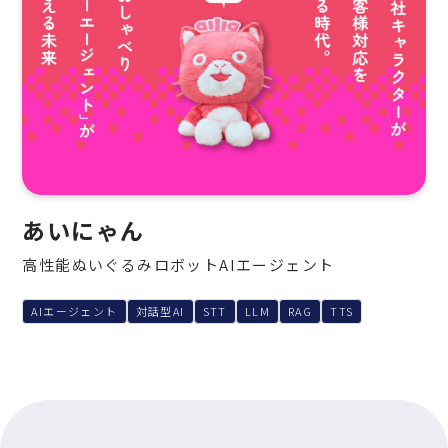
あいにゃん
高性能ぬいぐるみロボットAIエージェント
AIエージェント
対話型AI
STT
LLM
RAG
TTS