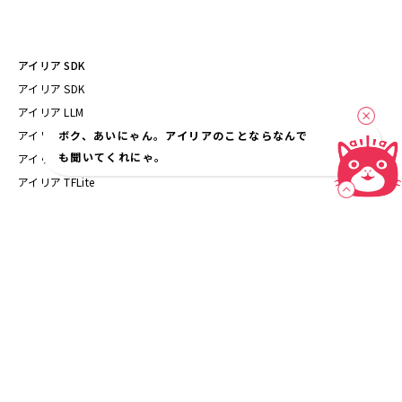
アイリア SDK
アイリア SDK
アイリア LLM
閉
アイリア AI Voice
ボク、あいにゃん。アイリアのことならなんで
も聞いてくれにゃ。
じ
アイリア AI Speech
る
アイリア TFLite
プ
AIソリューション
ロ
アバター & アニメーション
フ
組み込みAI
ィ
AI高速化
ー
ル
AIプロダクト
アイリア DX Insight
会社情報