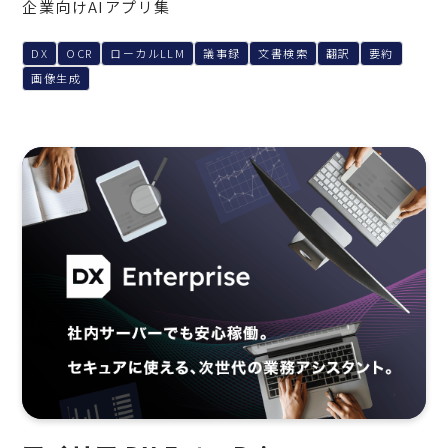
企業向けAIアプリ集
DX
OCR
ローカルLLM
議事録
文書検索
翻訳
要約
画像生成